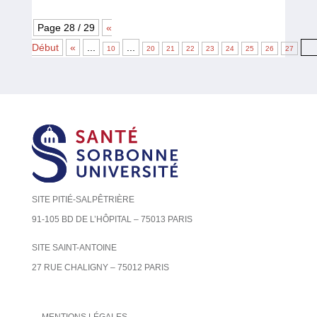
Page 28 / 29
«
Début
«
...
...
28
10
20
21
22
23
24
25
26
27
SITE PITIÉ-SALPÊTRIÈRE
91-105 BD DE L’HÔPITAL – 75013 PARIS
SITE SAINT-ANTOINE
27 RUE CHALIGNY – 75012 PARIS
MENTIONS LÉGALES