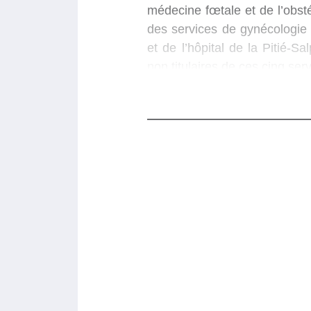
médecine fœtale et de l’obsté
des services de gynécologie 
et de l’hôpital de la Pitié-Sa
non titulaires de ces cinq ser