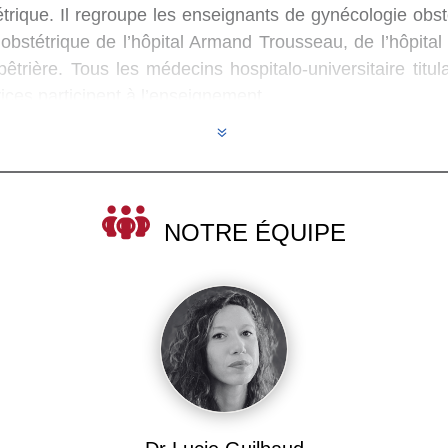
trique. Il regroupe les enseignants de gynécologie obst
obstétrique de l’hôpital Armand Trousseau, de l’hôpital
lpêtrière. Tous les médecins hospitalo-universitaire titul
vices participent à l’enseignement.
7
NOTRE ÉQUIPE