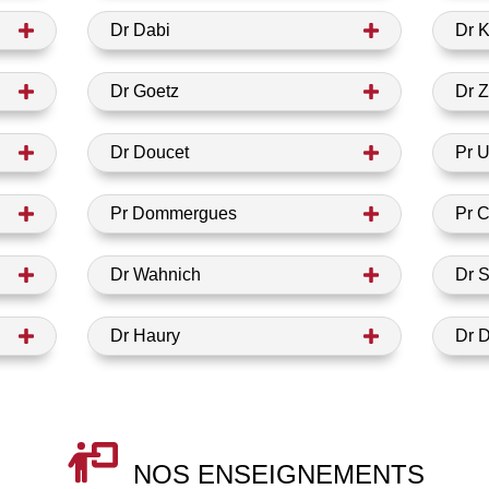
Dr Dabi
Dr 
Dr Goetz
Dr Z
Dr Doucet
Pr 
Pr Dommergues
Pr C
Dr Wahnich
Dr S
Dr Haury
Dr 
NOS ENSEIGNEMENTS