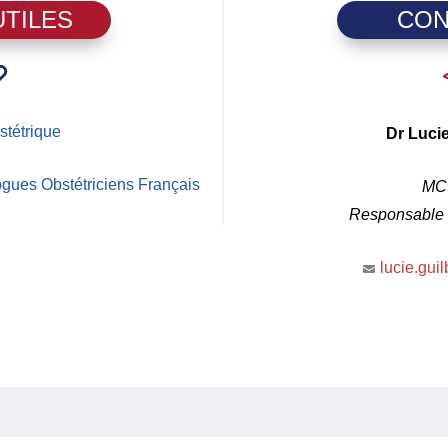
UTILES
CON
stétrique
Dr Luci
gues Obstétriciens Français
MC
Responsable 
lucie.gui