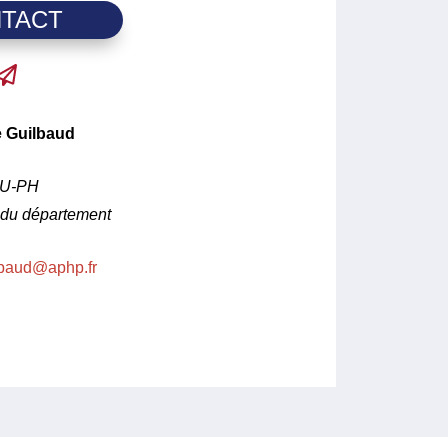
TACT
e Guilbaud
U-PH
du département
lbaud@aphp.fr