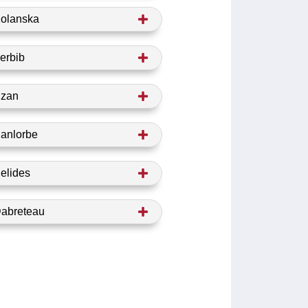
Kolanska
erbib
Uzan
anlorbe
elides
Dabreteau