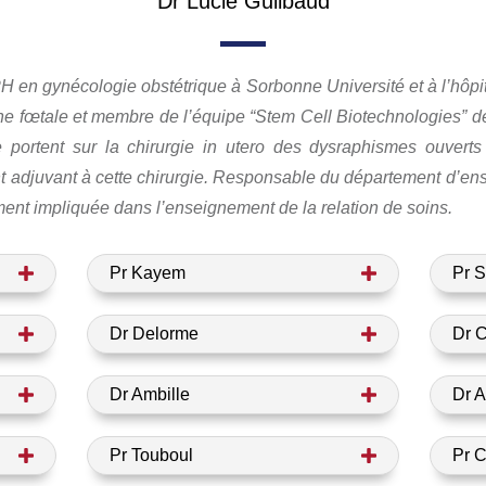
Dr Lucie Guilbaud
 en gynécologie obstétrique à Sorbonne Université et à l’hôpit
ne fœtale et membre de l’équipe “Stem Cell Biotechnologies” de
portent sur la chirurgie in utero des dysraphismes ouverts
nt adjuvant à cette chirurgie. Responsable du département d’en
ement impliquée dans l’enseignement de la relation de soins.
Pr Kayem
Pr S
Dr Delorme
Dr 
Dr Ambille
Dr A
Pr Touboul
Pr C