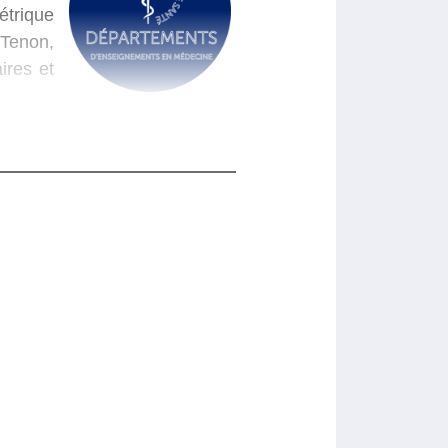
étrique
 Tenon,
aires et