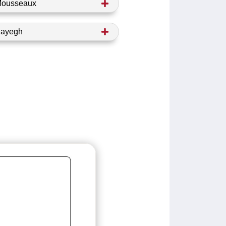
Mousseaux
Sayegh