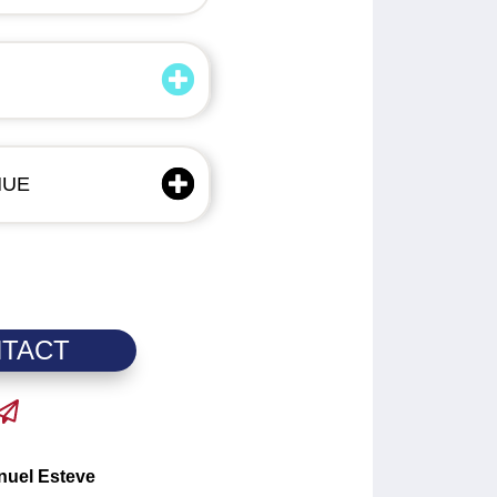
NUE
TACT
uel Esteve