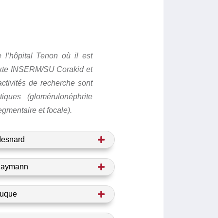
’hôpital Tenon où il est
mixte INSERM/SU Corakid et
ctivités de recherche sont
ques (glomérulonéphrite
mentaire et focale).
Mesnard
Haymann
Luque