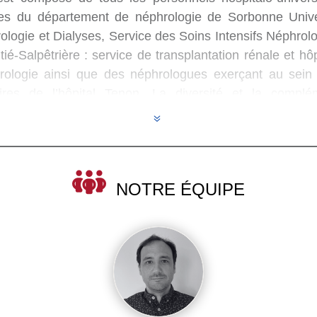
ices du département de néphrologie de Sorbonne Unive
ologie et Dialyses, Service des Soins Intensifs Néphrol
tié-Salpêtrière : service de transplantation rénale et hôp
hrologie ainsi que des néphrologues exerçant au sein
linaires de l’hôpital Tenon. La diversité et la com
uvrir l’ensemble des champs de la discipline. Cette ex
7
ospitaliers exerçant dans les différentes unités. Il travai
d’urologie.
NOTRE ÉQUIPE