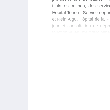
titulaires ou non, des serv
Hôpital Tenon : Service néphr
et Rein Aigu. Hôpital de la Pi
jour et consultation de nép
fonctionnelles multidiscip
département permettent de co
collaboration des praticiens h
département d’enseignement 