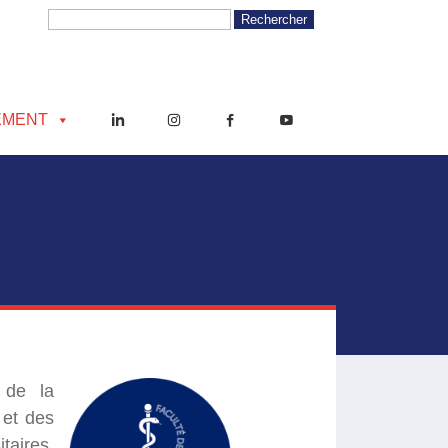
EMENT
 de la
 et des
taires,