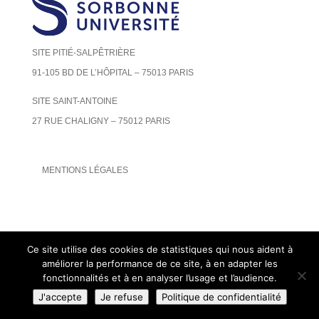
SITE PITIÉ-SALPÊTRIÈRE
91-105 BD DE L’HÔPITAL – 75013 PARIS
SITE SAINT-ANTOINE
27 RUE CHALIGNY – 75012 PARIS
MENTIONS LÉGALES
Ce site utilise des cookies de statistiques qui nous aident à
améliorer la performance de ce site, à en adapter les
fonctionnalités et à en analyser l’usage et l’audience.
J'accepte
Je refuse
Politique de confidentialité
©2018 Sorbonne Université