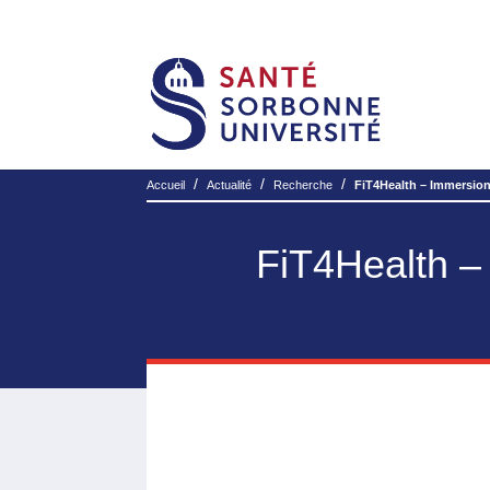
/
/
/
Accueil
Actualité
Recherche
FiT4Health – Immersion
FiT4Health –