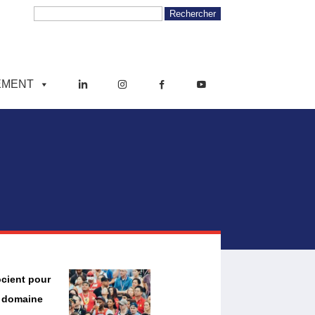
EMENT
ocient pour
e domaine