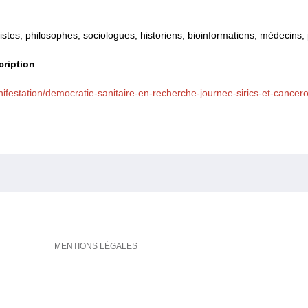
juristes, philosophes, sociologues, historiens, bioinformatiens, médecins,
scription
:
nifestation/democratie-sanitaire-en-recherche-journee-sirics-et-cancerop
MENTIONS LÉGALES