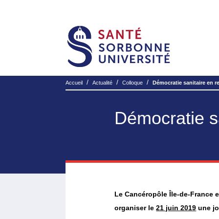
/
/
/
Accueil
Actualité
Colloque
Démocratie sanitaire en 
Démocratie s
Le Cancéropôle Île-de-France et
organiser le
21 juin 2019
une jo