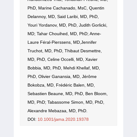
PhD, Marine Cachanado, MsC, Quentin
Delannoy, MD, Said Laribi, MD, PhD,
Youri Yordanov, MD, PhD, Judith Gorlicki,
MD; Tahar Chouihed, MD, PhD; Anne-
Laure Féral-Pierssens, MD,Jennifer
Truchot, MD, PhD, Thibaut Desmettre,
MD, PhD, Celine Occelli, MD, Xavier
Bobbia, MD, PhD, Mehdi Khellaf, MD,
PhD, Olivier Ganansia, MD, Jérôme
Bokobza, MD, Frédéric Balen, MD,
Sebastien Beaune, MD, PhD, Ben Bloom,
MD, PhD; Tabassome Simon, MD, PhD,
Alexandre Mebazaa, MD, PhD.
DOI:
10.1001/jama.2020.19378